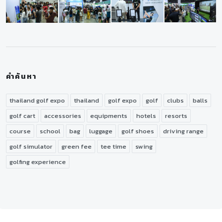
คำค้นหา
thailand golf expo
thailand
golf expo
golf
clubs
balls
golf cart
accessories
equipments
hotels
resorts
course
school
bag
luggage
golf shoes
driving range
golf simulator
green fee
tee time
swing
golfing experience