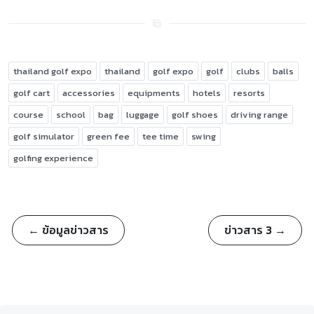
thailand golf expo
thailand
golf expo
golf
clubs
balls
golf cart
accessories
equipments
hotels
resorts
course
school
bag
luggage
golf shoes
driving range
golf simulator
green fee
tee time
swing
golfing experience
← ข้อมูลข่าวสาร
ข่าวสาร 3 →