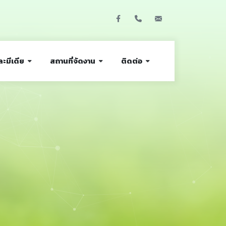
Facebook
02 229 3503, 3515
tgex@nccexhibi
ละมีเดีย
สถานที่จัดงาน
ติดต่อ